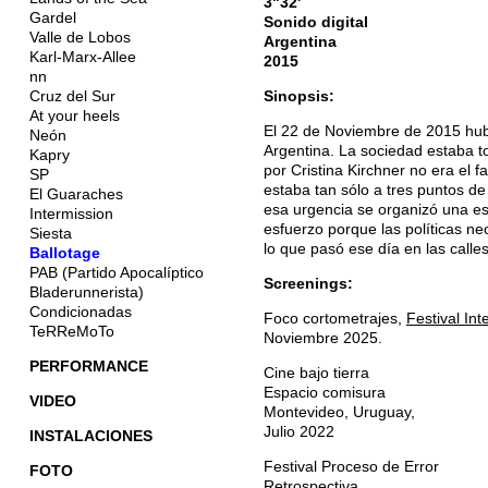
3"32'
Gardel
Sonido digital
Valle de Lobos
Argentina
Karl-Marx-Allee
2015
nn
Cruz del Sur
Sinopsis:
At your heels
El 22 de Noviembre de 2015 hubo
Neón
Argentina. La sociedad estaba t
Kapry
por Cristina Kirchner no era el 
SP
estaba tan sólo a tres puntos de 
El Guaraches
esa urgencia se organizó una es
Intermission
esfuerzo porque las políticas ne
Siesta
lo que pasó ese día en las calle
Ballotage
PAB (Partido Apocalíptico
Screenings:
Bladerunnerista)
Condicionadas
Foco cortometrajes,
Festival Int
TeRReMoTo
Noviembre 2025.
PERFORMANCE
Cine bajo tierra
Espacio comisura
VIDEO
Montevideo, Uruguay,
Julio 2022
INSTALACIONES
Festival Proceso de Error
FOTO
Retrospectiva