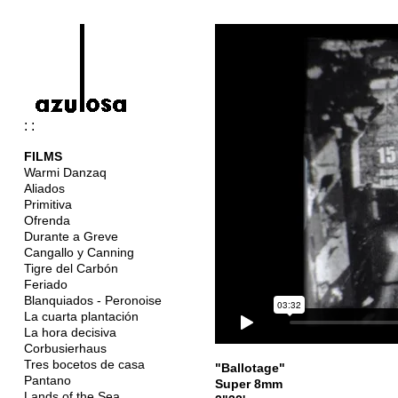
: :
FILMS
Warmi Danzaq
Aliados
Primitiva
Ofrenda
Durante a Greve
Cangallo y Canning
Tigre del Carbón
Feriado
Blanquiados - Peronoise
La cuarta plantación
La hora decisiva
Corbusierhaus
Tres bocetos de casa
"Ballotage"
Pantano
Super 8mm
Lands of the Sea