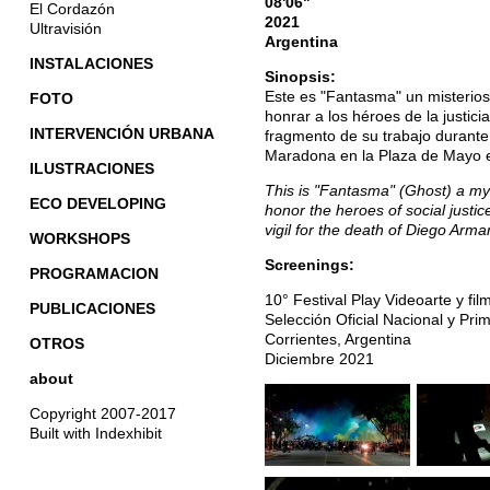
08'06"
El Cordazón
2021
Ultravisión
Argentina
INSTALACIONES
Sinopsis:
Este es "Fantasma" un misterio
FOTO
honrar a los héroes de la justici
INTERVENCIÓN URBANA
fragmento de su trabajo durante 
Maradona en la Plaza de Mayo e
ILUSTRACIONES
This is "Fantasma" (Ghost) a myst
ECO DEVELOPING
honor the heroes of social justice
vigil for the death of Diego Ar
WORKSHOPS
Screenings:
PROGRAMACION
10° Festival Play Videoarte y fi
PUBLICACIONES
Selección Oficial Nacional y Pri
Corrientes, Argentina
OTROS
Diciembre 2021
about
Copyright 2007-2017
Built with Indexhibit