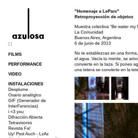
"Homenaje a LeParc"
Retroproyección de objetos
Muestra colectiva "Be water my f
La Comunidad
Buenos Aires, Argentina
6 de junio de 2013
: :
No te establezcas en una forma, 
FILMS
el agua. Vacía tu mente, se amo
PERFORMANCE
convierte en la taza. Si pones ag
una tetera se convierte en la te
VIDEO
INSTALACIONES
Desplume
Osario analógico
GIF (Generador de
InterFerencias)
i <3 you
Difracción Abierta
Tetravisores
Revista Fa!
Uy! Psst Auch - LzAz