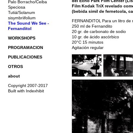
del Echo Park Film Center (Li
Palo Borracho/Ceiba
Film Kodak TriX revelado com
Speciosa
(bebida simil de fernetcola, 
Tutiá/Solanum
sisymbriifolium
FERNANDITOL Para un litro de 
The Sound We See -
250 ml de Fernandito
Fernanditol
20 gr. de carbonato de sodio
10 gr. de ácido ascórbico
WORKSHOPS
20°C 15 minutos
PROGRAMACION
Agitación regular
PUBLICACIONES
OTROS
about
Copyright 2007-2017
Built with Indexhibit